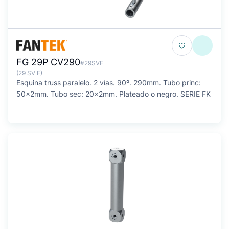
FG 29P CV290
#29SVE
(29 SV E)
Esquina truss paralelo. 2 vías. 90º. 290mm. Tubo princ:
50x2mm. Tubo sec: 20x2mm. Plateado o negro. SERIE FK