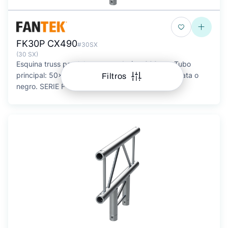
FK30P CX490
#30SX
(30 SX)
Esquina truss paralelo en cruz. 4 vías. 300mm. Tubo
principal: 50x2mm. Tubo secundario: 16x2mm. Plata o
Filtros
negro. SERIE F