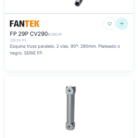
FP 29P CV290
#29SVP
(29 SV P)
Esquina truss paralelo. 2 vías. 90º. 290mm. Plateado o
negro. SERIE FP.