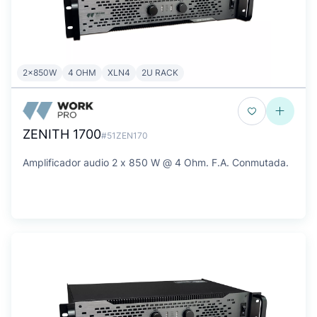
2x850W
4 OHM
XLN4
2U RACK
ZENITH 1700
#51ZEN170
Amplificador audio 2 x 850 W @ 4 Ohm. F.A. Conmutada.