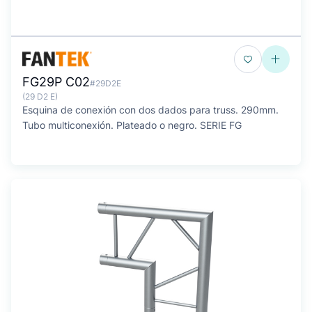
FG29P C02
#29D2E
(29 D2 E)
Esquina de conexión con dos dados para truss. 290mm.
Tubo multiconexión. Plateado o negro. SERIE FG