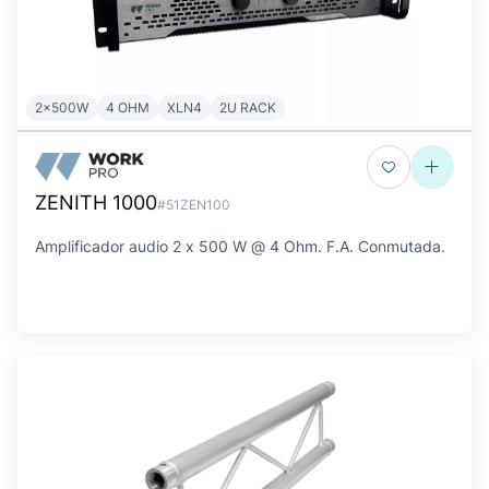
2x500W
4 OHM
XLN4
2U RACK
ZENITH 1000
#51ZEN100
Amplificador audio 2 x 500 W @ 4 Ohm. F.A. Conmutada.