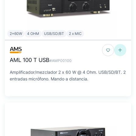
2x60W
4 OHM
USB/SD/BT
2 x MIC
AML 100 T USB
#AMP00100
Amplificador/mezclador 2 x 60 W @ 4 Ohm. USB/SD/BT. 2
entradas micrófono. Mando a distancia.