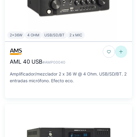
2x36W
4 OHM
USB/SD/BT
2 x MIC
AML 40 USB
#AMP00040
Amplificador/mezclador 2 x 36 W @ 4 Ohm. USB/SD/BT. 2
entradas micrófono. Efecto eco.