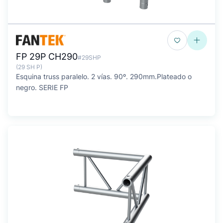
FP 29P CH290
#29SHP
(29 SH P)
Esquina truss paralelo. 2 vías. 90º. 290mm.Plateado o
negro. SERIE FP