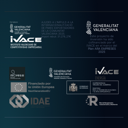
AJUDES A L’IMPULS A LA
INTERNACIONALITZACIÓ
DE PIMES EXPORTADORES
DE LA COMUNITAT
VALENCIANA 2025.
Este proyecto de
Import rebut: 31.278,27€
inversión ha sido
cofinanciado por el
IVACE en el marco del
Plan ARA EMPRESES
2025