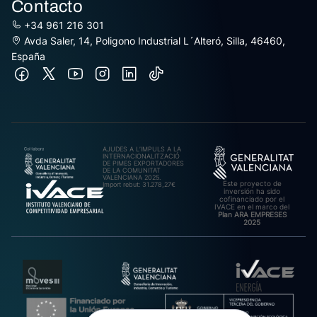
Contacto
+34 961 216 301
Avda Saler, 14, Poligono Industrial L´Alteró, Silla, 46460,
España
AJUDES A L’IMPULS A LA
INTERNACIONALITZACIÓ
DE PIMES EXPORTADORES
DE LA COMUNITAT
VALENCIANA 2025.
Este proyecto de
Import rebut: 31.278,27€
inversión ha sido
cofinanciado por el
IVACE en el marco del
Plan ARA EMPRESES
2025