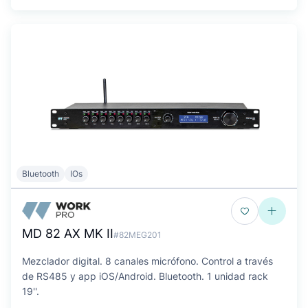
Bluetooth
IOs
MD 82 AX MK II
#82MEG201
Mezclador digital. 8 canales micrófono. Control a través
de RS485 y app iOS/Android. Bluetooth. 1 unidad rack
19''.