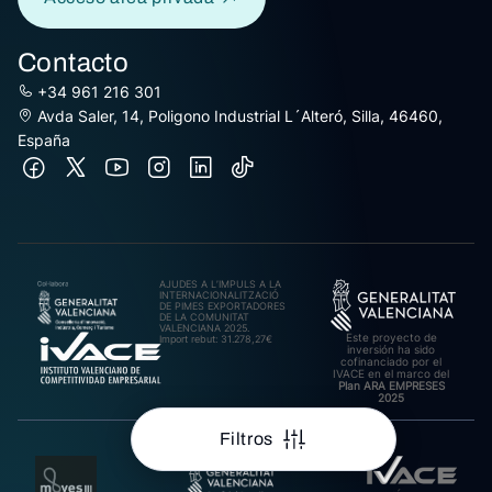
Contacto
+34 961 216 301
Avda Saler, 14, Poligono Industrial L´Alteró, Silla, 46460,
España
AJUDES A L’IMPULS A LA
INTERNACIONALITZACIÓ
DE PIMES EXPORTADORES
DE LA COMUNITAT
VALENCIANA 2025.
Este proyecto de
Import rebut: 31.278,27€
inversión ha sido
cofinanciado por el
IVACE en el marco del
Plan ARA EMPRESES
2025
Filtros