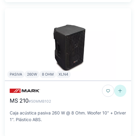
PASIVA
260W
8 OHM
XLN4
MS 210
#50MMB102
Caja acústica pasiva 260 W @ 8 Ohm. Woofer 10'' + Driver
1''. Plástico ABS.