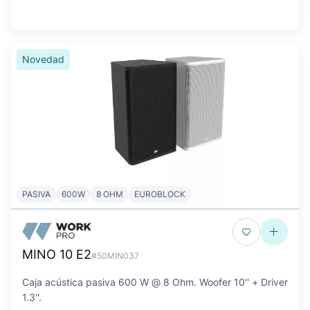
Novedad
PASIVA
600W
8 OHM
EUROBLOCK
MINO 10 E2
#50MIN037
Caja acústica pasiva 600 W @ 8 Ohm. Woofer 10'' + Driver
1.3''.