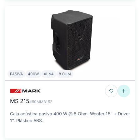
PASIVA
400W
XLN4
8 OHM
MS 215
#50MMB152
Caja acústica pasiva 400 W @ 8 Ohm. Woofer 15'' + Driver
1''. Plástico ABS.