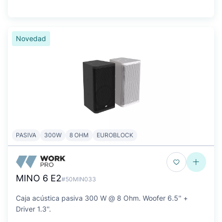
Novedad
PASIVA
300W
8 OHM
EUROBLOCK
MINO 6 E2
#50MIN033
Caja acústica pasiva 300 W @ 8 Ohm. Woofer 6.5'' +
Driver 1.3''.