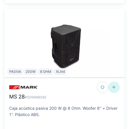
PASIVA
200W
8 OHM
XLN4
MS 28
#50MMB082
Caja acústica pasiva 200 W @ 8 Ohm. Woofer 8'' + Driver
1''. Plástico ABS.