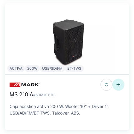
ACTIVA
200W
USB/SD/FM
BT-TWS
MS 210 A
#50MMB103
Caja acústica activa 200 W. Woofer 10'' + Driver 1''.
USB/AD/FM/BT-TWS. Talkover. ABS.