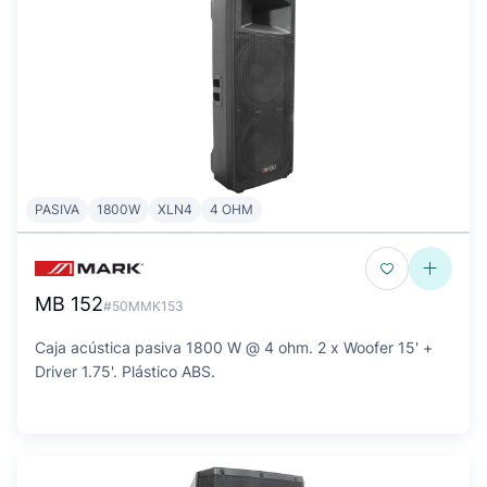
PASIVA
1800W
XLN4
4 OHM
MB 152
#50MMK153
Caja acústica pasiva 1800 W @ 4 ohm. 2 x Woofer 15' +
Driver 1.75'. Plástico ABS.