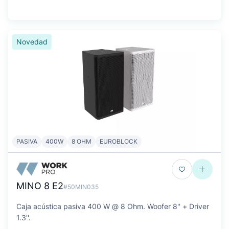
Novedad
PASIVA
400W
8 OHM
EUROBLOCK
MINO 8 E2
#50MIN035
Caja acústica pasiva 400 W @ 8 Ohm. Woofer 8'' + Driver
1.3''.