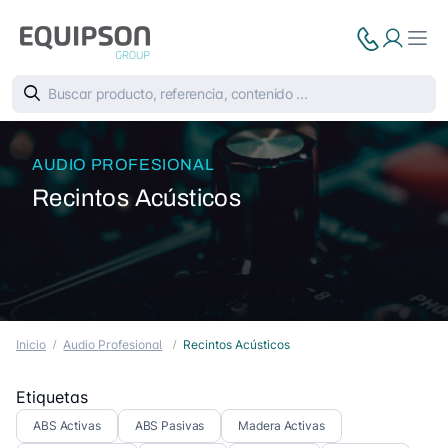
AUDIO PROFESIONAL
Recintos Acústicos
Inicio
Audio Profesional
Recintos Acústicos
Etiquetas
ABS Activas
ABS Pasivas
Madera Activas