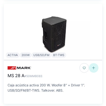
ACTIVA
200W
USB/SD/FM
BT-TWS
MS 28 A
#50MMB083
Caja acústica activa 200 W. Woofer 8'' + Driver 1''.
USB/SD/FM/BT-TWS. Talkover. ABS.