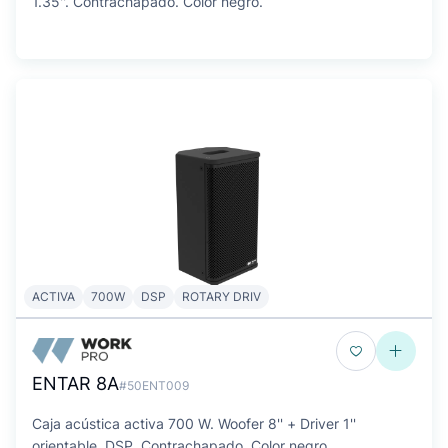
1.35''. Contrachapado. Color negro.
ACTIVA
700W
DSP
ROTARY DRIV
ENTAR 8A
#50ENT009
Caja acústica activa 700 W. Woofer 8'' + Driver 1''
orientable. DSP. Contrachapado. Color negro.