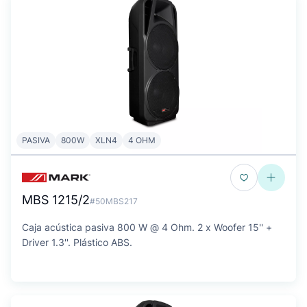
PASIVA
800W
XLN4
4 OHM
MBS 1215/2
#50MBS217
Caja acústica pasiva 800 W @ 4 Ohm. 2 x Woofer 15'' +
Driver 1.3''. Plástico ABS.