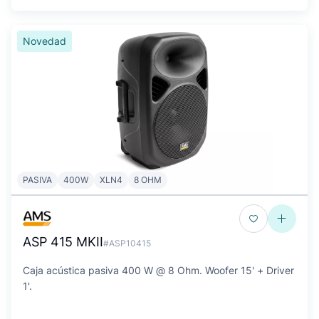
Novedad
PASIVA
400W
XLN4
8 OHM
ASP 415 MKII
#ASP10415
Caja acústica pasiva 400 W @ 8 Ohm. Woofer 15' + Driver
1'.