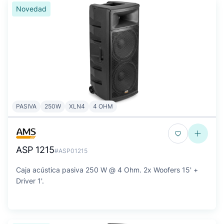
Novedad
PASIVA
250W
XLN4
4 OHM
ASP 1215
#ASP01215
Caja acústica pasiva 250 W @ 4 Ohm. 2x Woofers 15' +
Driver 1'.