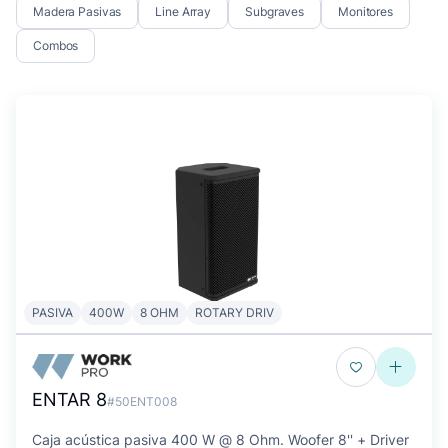
Madera Pasivas
Line Array
Subgraves
Monitores
Combos
PASIVA
400W
8 OHM
ROTARY DRIV
ENTAR 8
#50ENT008
Caja acústica pasiva 400 W @ 8 Ohm. Woofer 8'' + Driver