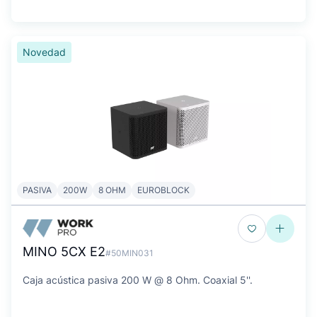
Novedad
PASIVA
200W
8 OHM
EUROBLOCK
MINO 5CX E2
#50MIN031
Caja acústica pasiva 200 W @ 8 Ohm. Coaxial 5''.