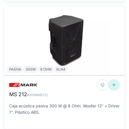
PASIVA
300W
8 OHM
XLN4
MS 212
#50MMB122
Caja acústica pasiva 300 W @ 8 Ohm. Woofer 12'' + Driver
1''. Plástico ABS.