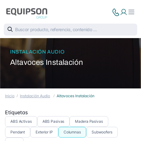
INSTALACIÓN AUDIO
Altavoces Instalación
Inicio
Instalación Audio
Altavoces Instalación
Etiquetas
ABS Activas
ABS Pasivas
Madera Pasivas
Pendant
Exterior IP
Columnas
Subwoofers