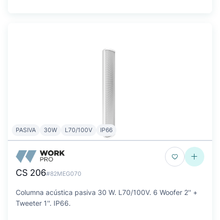
PASIVA
30W
L70/100V
IP66
CS 206
#82MEG070
Columna acústica pasiva 30 W. L70/100V. 6 Woofer 2'' +
Tweeter 1''. IP66.