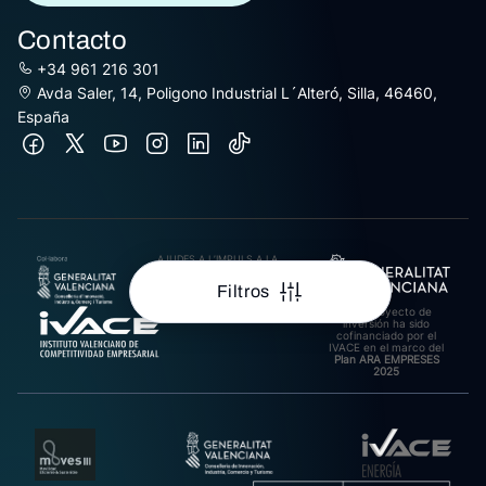
Contacto
+34 961 216 301
Avda Saler, 14, Poligono Industrial L´Alteró, Silla, 46460,
España
AJUDES A L’IMPULS A LA
INTERNACIONALITZACIÓ
DE PIMES EXPORTADORES
Filtros
DE LA COMUNITAT
VALENCIANA 2025.
Este proyecto de
Import rebut: 31.278,27€
inversión ha sido
cofinanciado por el
IVACE en el marco del
Plan ARA EMPRESES
2025