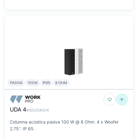
PASIVA
100W
IP65
8 OHM
UDA 4
#50UDA004
Columna acústica pasiva 100 W @ 8 Ohm. 4 x Woofer
2.75''. IP 65.