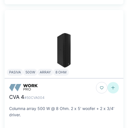
PASIVA
500W
ARRAY
8 OHM
CVA 4
#50CVA004
Columna array 500 W @ 8 Ohm. 2 x 5' woofer + 2 x 3/4'
driver.