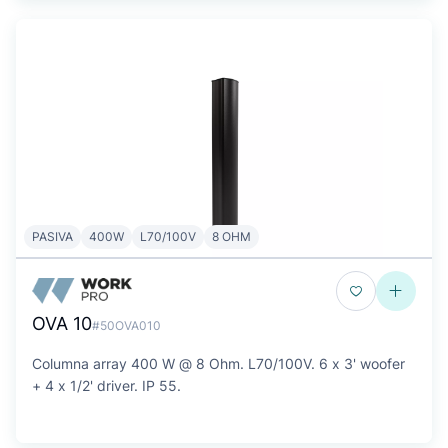
PASIVA
400W
L70/100V
8 OHM
OVA 10
#50OVA010
Columna array 400 W @ 8 Ohm. L70/100V. 6 x 3' woofer
+ 4 x 1/2' driver. IP 55.