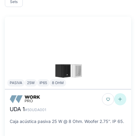
Sets
PASIVA
25W
IP65
8 OHM
UDA 1
#50UDA001
Caja acústica pasiva 25 W @ 8 Ohm. Woofer 2.75''. IP 65.