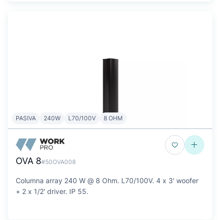
PASIVA
240W
L70/100V
8 OHM
OVA 8
#50OVA008
Columna array 240 W @ 8 Ohm. L70/100V. 4 x 3' woofer
+ 2 x 1/2' driver. IP 55.