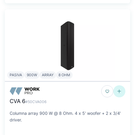
PASIVA
900W
ARRAY
8 OHM
CVA 6
#50CVA006
Columna array 900 W @ 8 Ohm. 4 x 5' woofer + 2 x 3/4'
driver.