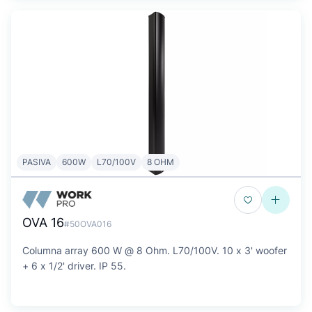
PASIVA
600W
L70/100V
8 OHM
OVA 16
#50OVA016
Columna array 600 W @ 8 Ohm. L70/100V. 10 x 3' woofer
+ 6 x 1/2' driver. IP 55.