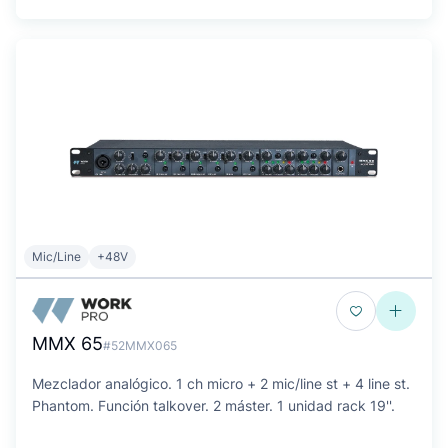
Mic/Line
+48V
MMX 65
#52MMX065
Mezclador analógico. 1 ch micro + 2 mic/line st + 4 line st.
Phantom. Función talkover. 2 máster. 1 unidad rack 19''.