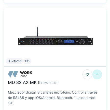
Bluetooth
IOs
MD 82 AX MK II
#82MEG201
Mezclador digital. 8 canales micrófono. Control a través
de RS485 y app iOS/Android. Bluetooth. 1 unidad rack
19''.