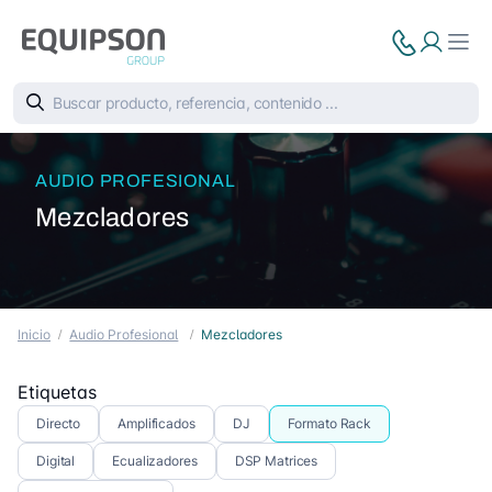
AUDIO PROFESIONAL
Mezcladores
Inicio
Audio Profesional
Mezcladores
Etiquetas
Directo
Amplificados
DJ
Formato Rack
Digital
Ecualizadores
DSP Matrices