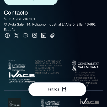
Contacto
+34 961 216 301
Avda Saler, 14, Poligono Industrial L´Alteró, Silla, 46460,
España
AJUDES A L’IMPULS A LA
INTERNACIONALITZACIÓ
DE PIMES EXPORTADORES
DE LA COMUNITAT
VALENCIANA 2025.
Este proyecto de
Import rebut: 31.278,27€
inversión ha sido
cofinanciado por el
IVACE en el marco del
Plan ARA EMPRESES
2025
Filtros