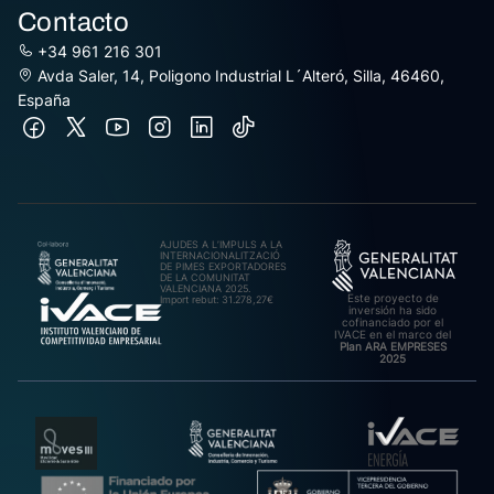
Contacto
+34 961 216 301
Avda Saler, 14, Poligono Industrial L´Alteró, Silla, 46460,
España
AJUDES A L’IMPULS A LA
INTERNACIONALITZACIÓ
DE PIMES EXPORTADORES
DE LA COMUNITAT
VALENCIANA 2025.
Este proyecto de
Import rebut: 31.278,27€
inversión ha sido
cofinanciado por el
IVACE en el marco del
Plan ARA EMPRESES
2025