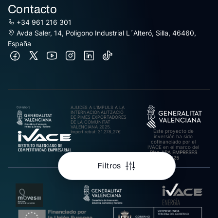
Contacto
+34 961 216 301
Avda Saler, 14, Poligono Industrial L´Alteró, Silla, 46460,
España
AJUDES A L’IMPULS A LA
INTERNACIONALITZACIÓ
DE PIMES EXPORTADORES
DE LA COMUNITAT
VALENCIANA 2025.
Este proyecto de
Import rebut: 31.278,27€
inversión ha sido
cofinanciado por el
IVACE en el marco del
Plan ARA EMPRESES
2025
Filtros