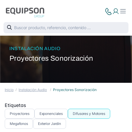
INSTALACIÓN AUDIO
Proyectores Sonorización
Inicio
Instalación Audio
Proyectores Sonorización
Etiquetas
Proyectores
Exponenciales
Difusores y Motores
Megafonos
Exterior Jardin