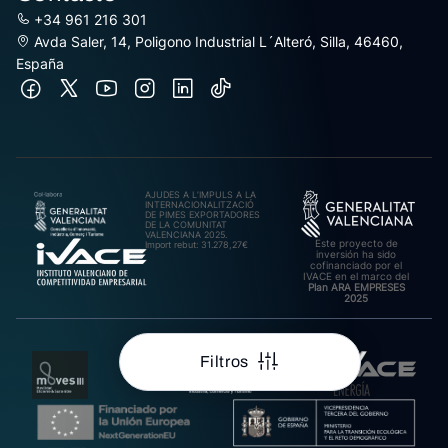
+34 961 216 301
Avda Saler, 14, Poligono Industrial L´Alteró, Silla, 46460,
España
AJUDES A L’IMPULS A LA
INTERNACIONALITZACIÓ
DE PIMES EXPORTADORES
DE LA COMUNITAT
VALENCIANA 2025.
Este proyecto de
Import rebut: 31.278,27€
inversión ha sido
cofinanciado por el
IVACE en el marco del
Plan ARA EMPRESES
2025
Filtros