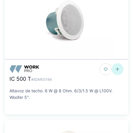
IC 500 T
#82MEG184
Altavoz de techo. 6 W @ 8 Ohm. 6/3/1.5 W @ L100V.
Woofer 5''.