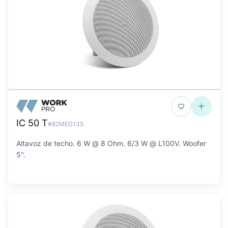
IC 50 T
#82MEG135
Altavoz de techo. 6 W @ 8 Ohm. 6/3 W @ L100V. Woofer
5''.