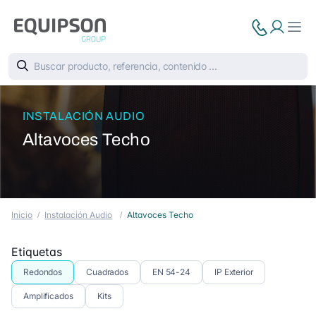
INSTALACIÓN AUDIO
Altavoces Techo
Inicio
Instalación Audio
Altavoces Techo
Etiquetas
Redondos
Cuadrados
EN 54-24
IP Exterior
Amplificados
Kits