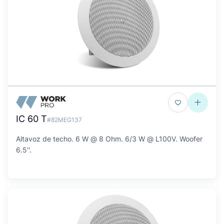
IC 60 T
#82MEG137
Altavoz de techo. 6 W @ 8 Ohm. 6/3 W @ L100V. Woofer
6.5''.