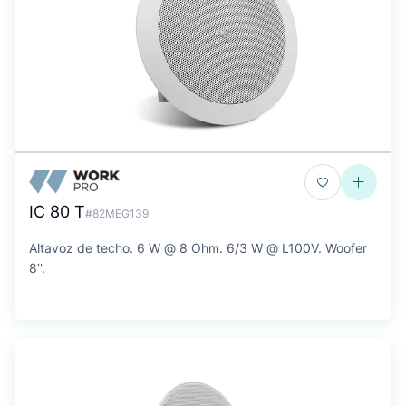
IC 80 T
#82MEG139
Altavoz de techo. 6 W @ 8 Ohm. 6/3 W @ L100V. Woofer
8''.