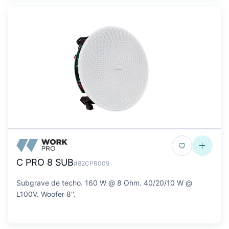
C PRO 8 SUB
#82CPR009
Subgrave de techo. 160 W @ 8 Ohm. 40/20/10 W @
L100V. Woofer 8''.