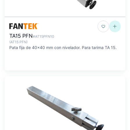
TA15 PFN
#AT15PFN10
(AT15 PFN)
Pata fija de 40x40 mm con nivelador. Para tarima TA 15.