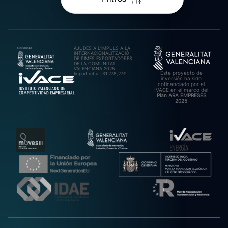
AJUDES A L’IMPULS A LA
INTERNACIONALITZACIÓ
DE PIMES EXPORTADORES
DE LA COMUNITAT
VALENCIANA 2025.
Este proyecto de
Import rebut: 31.278,27€
inversión ha sido
cofinanciado por el
IVACE en el marco del
Plan ARA EMPRESES
2025