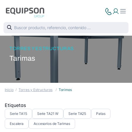
TORRES Y ESTRUCTURAS
Tarimas
Inicio
Torres y Estructuras
Tarimas
Etiquetas
Serie TA15
Serie TA21 W
Serie TA25
Patas
Escalera
Accesorios de Tarimas