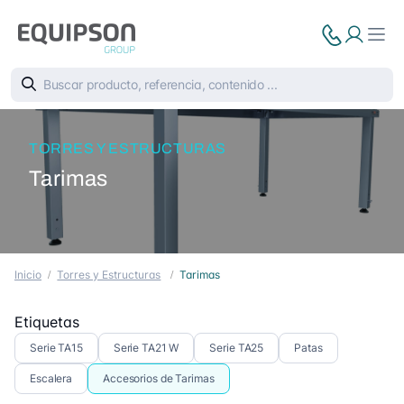
TORRES Y ESTRUCTURAS
Tarimas
Inicio
Torres y Estructuras
Tarimas
Etiquetas
Serie TA15
Serie TA21 W
Serie TA25
Patas
Escalera
Accesorios de Tarimas