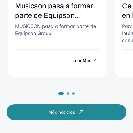
Musicson pasa a formar
Cel
parte de Equipson
en 
Group: el sonido
ent
MUSICSON pasa a formar parte de
Para
Equipson Group
Inte
profesional fabricado en
eve
con 
España da un paso
Int
PLAS
histórico.
su v
Leer Más
muje
audi
futu
conv
dest
y el
nues
Más noticias