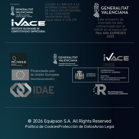
AJUDES A L’IMPULS A LA
INTERNACIONALITZACIÓ
DE PIMES EXPORTADORES
DE LA COMUNITAT
VALENCIANA 2025.
Este proyecto de
Import rebut: 31.278,27€
inversión ha sido
cofinanciado por el
IVACE en el marco del
Plan ARA EMPRESES
2025
© 2026 Equipson S.A. All Rights Reserved
Política de Cookies
Protección de Datos
Aviso Legal