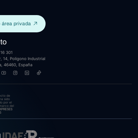
 área privada
to
16 301
, 14, Poligono Industrial
lla, 46460, España
ecto de
ha sido
o por el
marco del
EMPRESES
5