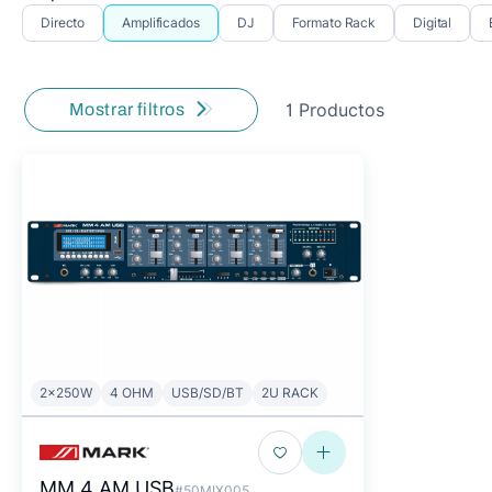
Directo
Amplificados
DJ
Formato Rack
Digital
1 Productos
Mostrar filtros
2x250W
4 OHM
USB/SD/BT
2U RACK
MM 4 AM USB
#50MIX005