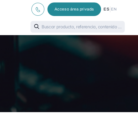
|
Acceso área privada
ES
EN