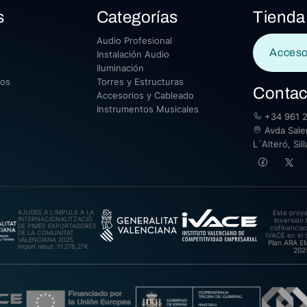
s
Categorías
Tienda
Audio Profesional
Acceso
Instalación Audio
Iluminación
sos
Torres y Estructuras
Contac
Accesorios y Cableado
Instrumentos Musicales
+34 961 2
Avda Saler
L´Alteró, Si
AJUDES A L’IMPULS A LA
Este proy
INTERNACIONALITZACIÓ
inversión 
DE PIMES EXPORTADORES
cofinanciad
DE LA COMUNITAT
IVACE en el 
VALENCIANA 2025.
Plan ARA 
Import rebut: 31.278,27€
202