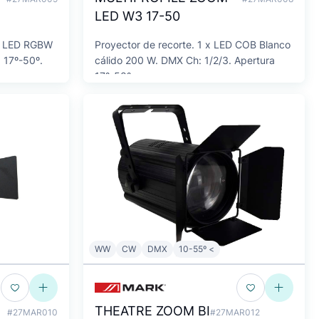
LED W3 17-50
OB LED RGBW
Proyector de recorte. 1 x LED COB Blanco
 17º-50º.
cálido 200 W. DMX Ch: 1/2/3. Apertura
17º-50º.
WW
CW
DMX
10-55º <
THEATRE ZOOM BI
#27MAR010
#27MAR012