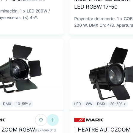
LED RGBW 17-50
uminación. 1 x LED 200W /
ye viseras. (<) 45º.
Proyector de recorte. 1 x C
200 W. DMX Ch: 4/8. Apertura
DMX
10-55º <
LED
WW
DMX
20-50º <
E ZOOM RGBW
THEATRE AUTOZOOM
#27MAR013