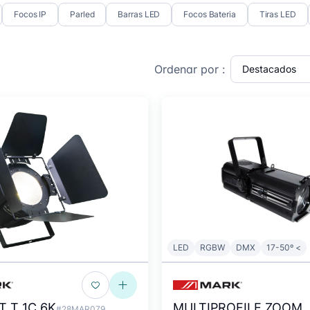
Focos IP
Parled
Barras LED
Focos Bateria
Tiras LED
Ordenar por :
LED
RGBW
DMX
17-50º <
 T 1C 6K
MULTIPROFILE ZOOM
#28MAR079