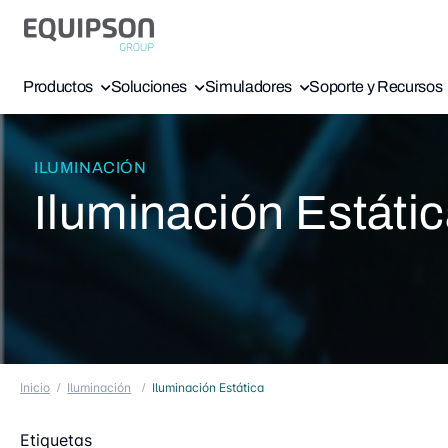
Productos
Soluciones
Simuladores
Soporte y Recursos
ILUMINACIÓN
Iluminación Estáti
Inicio
Iluminación
Iluminación Estática
Etiquetas