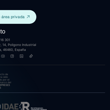
 área privada
to
16 301
, 14, Poligono Industrial
lla, 46460, España
ecto de
ha sido
o por el
marco del
EMPRESES
5