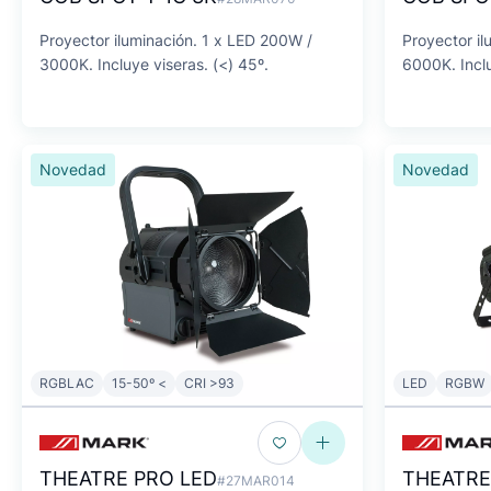
Proyector iluminación. 1 x LED 200W /
Proyector il
3000K. Incluye viseras. (<) 45º.
6000K. Inclu
Novedad
Novedad
RGBLAC
15-50º <
CRI >93
LED
RGBW
THEATRE PRO LED
THEATR
#27MAR014