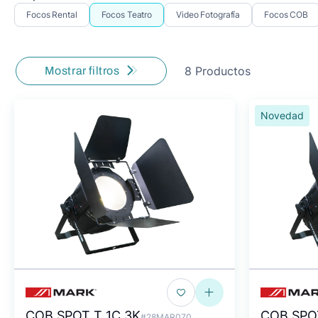
Focos Rental
Focos Teatro
Video Fotografía
Focos COB
8 Productos
Mostrar filtros
Novedad
COB SPOT T 1C 3K
COB SPOT
#28MAR070