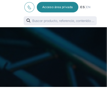
|
Acceso área privada
ES
EN