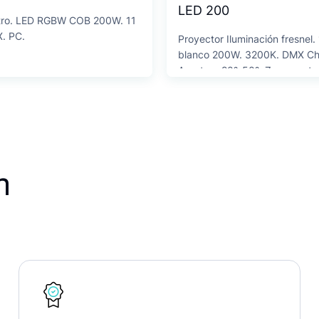
LED 200
tro. LED RGBW COB 200W. 11
. PC.
Proyector Iluminación fresnel
blanco 200W. 3200K. DMX Ch:
Apertura 20º-50º. Zoom moto
n