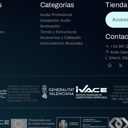
s
Categorías
Tienda
Audio Profesional
Acceso
Instalación Audio
Iluminación
sos
Torres y Estructuras
Contac
Accesorios y Cableado
Instrumentos Musicales
+34 961 2
Avda Saler
L´Alteró, Si
AJUDES A L’IMPULS A LA
Este proy
INTERNACIONALITZACIÓ
inversión 
DE PIMES EXPORTADORES
cofinanciad
DE LA COMUNITAT
IVACE en el 
VALENCIANA 2025.
Plan ARA 
Import rebut: 31.278,27€
202