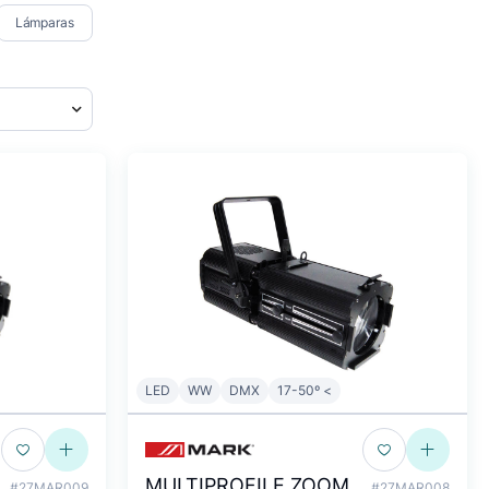
Lámparas
LED
WW
DMX
17-50º <
MULTIPROFILE ZOOM
#27MAR009
#27MAR008