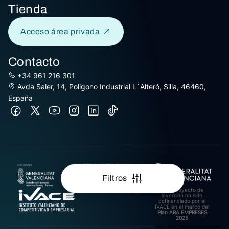
Tienda
Acceso área privada
Contacto
+34 961 216 301
Avda Saler, 14, Poligono Industrial L´Alteró, Silla, 46460,
España
AJUDES A L’IMPULS A LA
INTERNACIONALITZACIÓ
DE PIMES EXPORTADORES
Filtros
DE LA COMUNITAT
VALENCIANA 2025.
Este proyecto de
Import rebut: 31.278,27€
inversión ha sido
cofinanciado por el
IVACE en el marco del
Plan ARA EMPRESES
2025