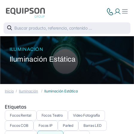
ILUMINACIÓN
Iluminación Estática
Inicio
Iluminación
Iluminación Estática
Etiquetas
Focos Rental
Focos Teatro
Video Fotografía
Focos COB
Focos IP
Parled
Barras LED