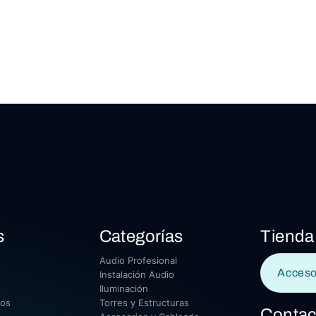
s
Categorías
Tienda
Audio Profesional
Acceso
Instalación Audio
Iluminación
sos
Torres y Estructuras
Contac