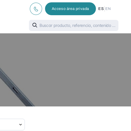
|
Acceso área privada
ES
EN