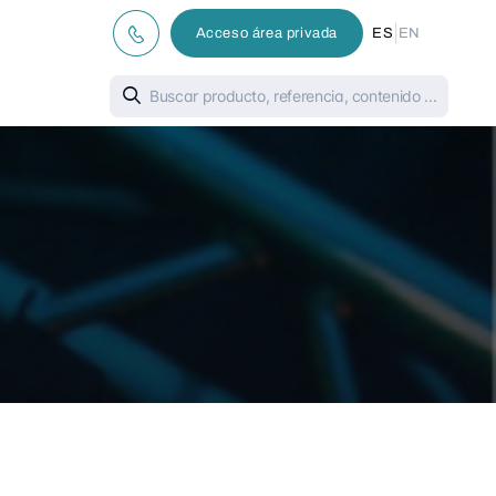
|
Acceso área privada
ES
EN