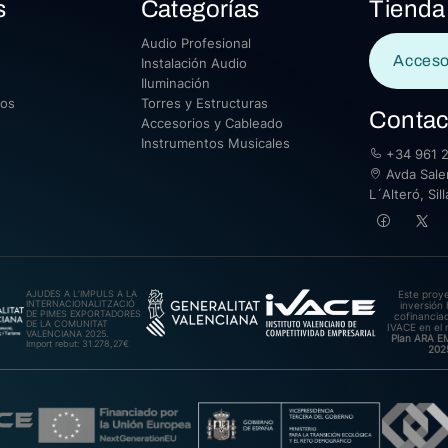
s
Categorías
Tienda
Audio Profesional
Acceso
Instalación Audio
Iluminación
sos
Torres y Estructuras
Contac
Accesorios y Cableado
Instrumentos Musicales
+34 961 2
Avda Saler
L´Alteró, Si
AJUDES A L’IMPULS A LA
Este proy
INTERNACIONALITZACIÓ
inversión 
DE PIMES EXPORTADORES
cofinanciad
DE LA COMUNITAT
IVACE en el 
VALENCIANA 2025.
Plan ARA 
Import rebut: 31.278,27€
202