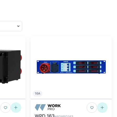
16A
WPD 163
#60WPD163