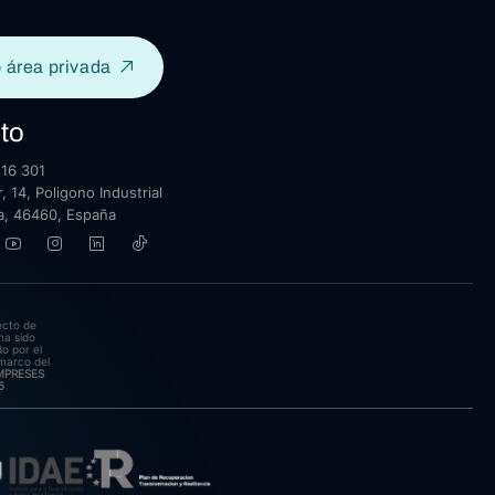
 área privada
to
16 301
, 14, Poligono Industrial
lla, 46460, España
ecto de
ha sido
o por el
marco del
EMPRESES
5