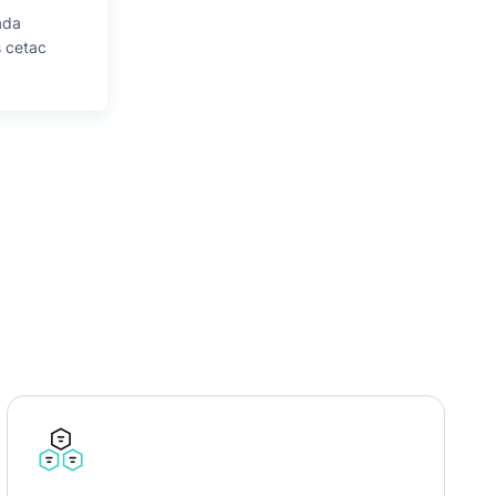
ada
s cetac