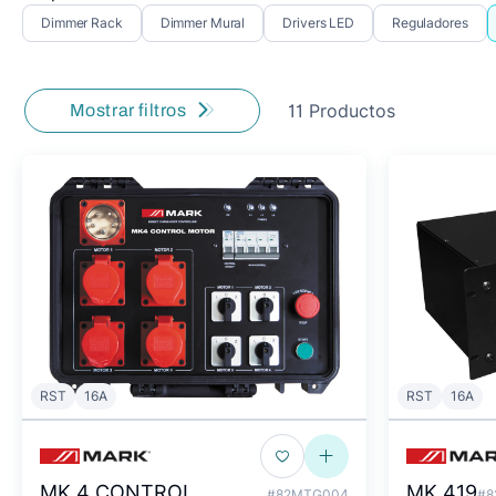
Dimmer Rack
Dimmer Mural
Drivers LED
Reguladores
11 Productos
Mostrar filtros
RST
16A
RST
16A
MK 4 CONTROL
MK 419
#82MTG004
#8