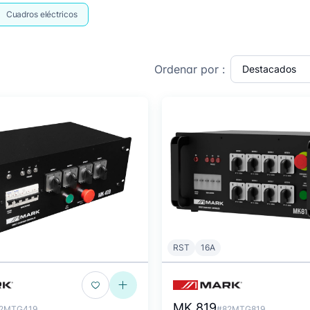
Cuadros eléctricos
Ordenar por :
RST
16A
MK 819
2MTG419
#82MTG819