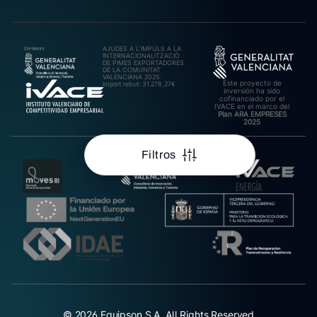
AJUDES A L’IMPULS A LA
INTERNACIONALITZACIÓ
DE PIMES EXPORTADORES
DE LA COMUNITAT
VALENCIANA 2025.
Este proyecto de
Import rebut: 31.278,27€
inversión ha sido
cofinanciado por el
IVACE en el marco del
Plan ARA EMPRESES
2025
Filtros
© 2026 Equipson S.A. All Rights Reserved