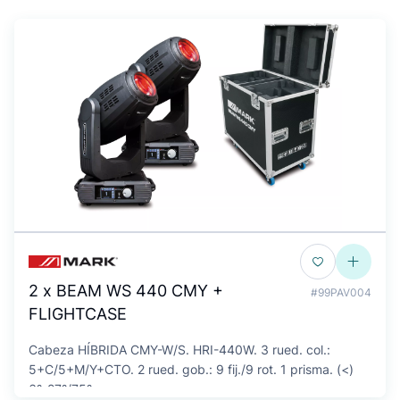
2 x BEAM WS 440 CMY +
#99PAV004
FLIGHTCASE
Cabeza HÍBRIDA CMY-W/S. HRI-440W. 3 rued. col.:
5+C/5+M/Y+CTO. 2 rued. gob.: 9 fij./9 rot. 1 prisma. (<)
6º-27º/75º.