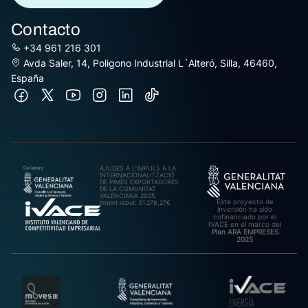
Contacto
+34 961 216 301
Avda Saler, 14, Poligono Industrial L´Alteró, Silla, 46460,
España
AJUDES A L’IMPULS A LA
INTERNACIONALITZACIÓ
DE PIMES EXPORTADORES
DE LA COMUNITAT
VALENCIANA 2025.
Este proyecto de
Import rebut: 31.278,27€
inversión ha sido
cofinanciado por el
IVACE en el marco del
Plan ARA EMPRESES
2025